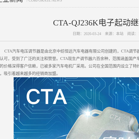
/ CORPORATE NEWS
CTA-QJ236K电子起
日期：2020-03-24
来源：本站
阅读：1
CTA
汽车电压调节器是由北京中纺恒远汽车电器有限公司创建的，
CTA
调节
认可，受到了广泛的关注和赞誉。
CTA
现生产调节器六百余种，范围涵盖国产
的价格深得客户信赖，已被多家汽车电机厂采用。公司在全国范围内设立了特
，吸引着越来越多的经销商加盟。