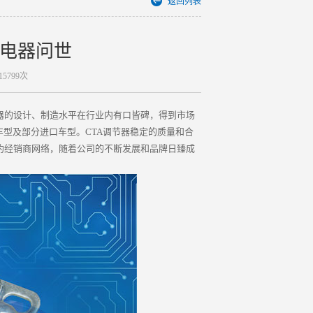
返回列表
动继电器问世
5799次
器的设计、制造水平在行业内有口皆碑，得到市场
车型及部分进口车型。
CTA
调节器稳定的质量和合
约经销商网络，随着公司的不断发展和品牌日臻成