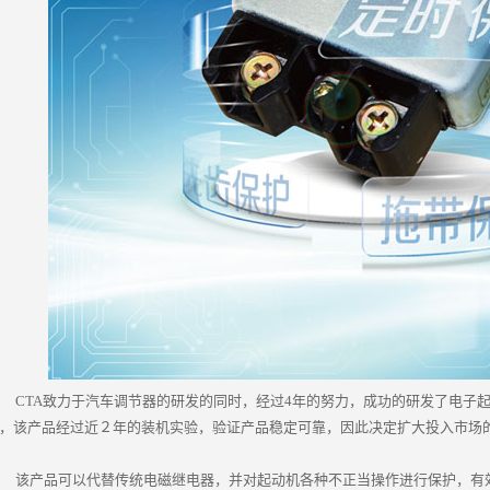
CTA
致力于汽车调节器的研发的同时，经过
4
年的努力，成功的研发了电子
，该产品经过近２年的装机实验，验证产品稳定可靠，因此决定扩大投入市场
该产品可以代替传统电磁继电器，并对起动机各种不正当操作进行保护，有