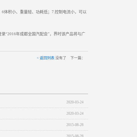
；
6
体积小、重量轻、功耗低；
7.
控制电流小，可以
将登录“2016年成都全国汽配会”，界时该产品将与广
< 返回列表
没有了
下一篇：
2020-03-24
2020-03-24
2015-08-28
2015-08-28