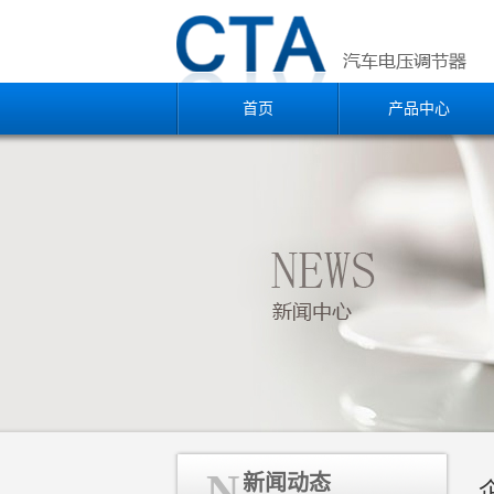
首页
产品中心
N
新闻动态