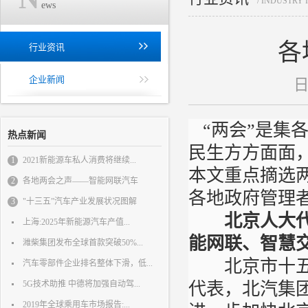
/ INDUSTRY
ews
各
行业资讯
企业新闻
日
“两会”是集
热点新闻
民生方方面面
1
2021新能源车私人消费将继续...
本文重点摘选
2
各地两会之声——智能网联汽车
各地政府管理
3
"十三五”汽车产业发展状况图解
北京人大
上海:2025年新能源汽车产值...
能网联、智慧
潍柴集团发布全球首款突破50%...
北京市十五届
汽车零部件企业排名整体下滑，低...
5G技术助推 中德将加强自动驾...
代表，北汽集
2019年全球乘用车市场报告:...